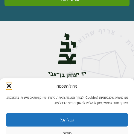
ניהול הסכמה
אבן גבירול 14, רחביה, ירושלים
טלפון:
02-5398888
אנו משתמשים בעוגיות (Cookies) לצורך הפעלת האתר, ניתוח ושיווק מותאם אישית. בהסכמה,
נאסוף נתוני שימוש; ניתן לנהל או למשוך הסכמה בכל עת.
קבל הכל
סירוב