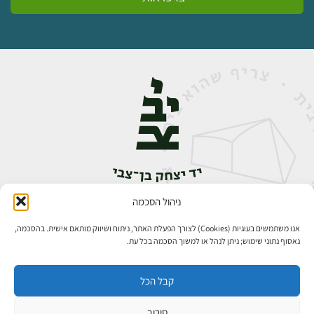
ניהול הסכמה
אבן גבירול 14, רחביה, ירושלים
טלפון:
02-5398888
אנו משתמשים בעוגיות (Cookies) לצורך הפעלת האתר, ניתוח ושיווק מותאם אישית. בהסכמה,
נאסוף נתוני שימוש; ניתן לנהל או למשוך הסכמה בכל עת.
קבל הכל
סירוב