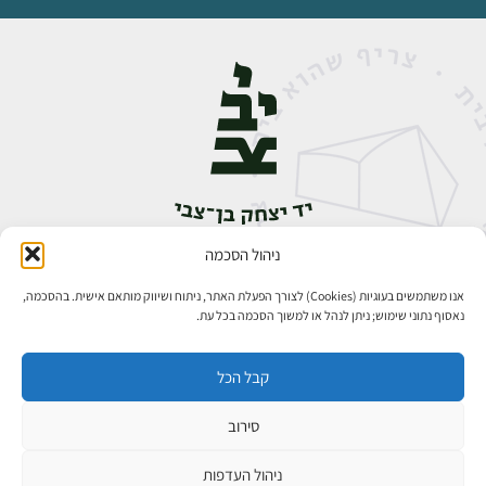
ניהול הסכמה
אבן גבירול 14, רחביה, ירושלים
טלפון:
02-5398888
אנו משתמשים בעוגיות (Cookies) לצורך הפעלת האתר, ניתוח ושיווק מותאם אישית. בהסכמה,
נאסוף נתוני שימוש; ניתן לנהל או למשוך הסכמה בכל עת.
קבל הכל
סירוב
כל הזכויות שמורות ליד יצחק בן־צבי ירושלים ©
פיתוח אתרים
ניהול העדפות