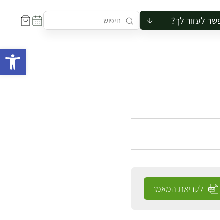
שר לעזור לך?
ור לקבוצה
פתח 
סיור
קורס
ר
רייה
ור בצריף
לקריאת המאמר