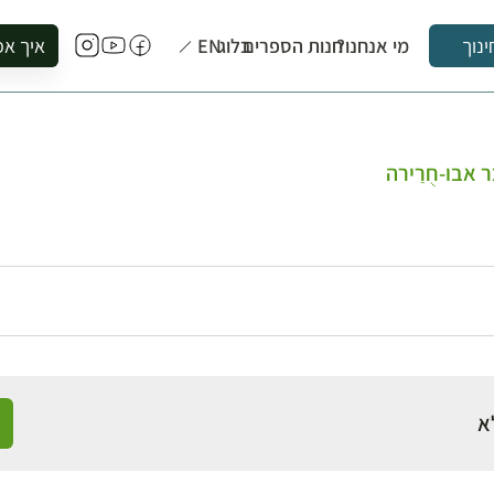
מי אנחנו?
חנות הספרים
בלוג
EN
איך אפ
ינוך
להזמין סי
להירשם ל
להירשם ל
אבו-חֻרַירה
לקנות ספ
לבקר בספ
לתאם ביק
א