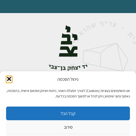
ניהול הסכמה
אבן גבירול 14, רחביה, ירושלים
טלפון:
02-5398888
אנו משתמשים בעוגיות (Cookies) לצורך הפעלת האתר, ניתוח ושיווק מותאם אישית. בהסכמה,
נאסוף נתוני שימוש; ניתן לנהל או למשוך הסכמה בכל עת.
קבל הכל
סירוב
כל הזכויות שמורות ליד יצחק בן־צבי ירושלים ©