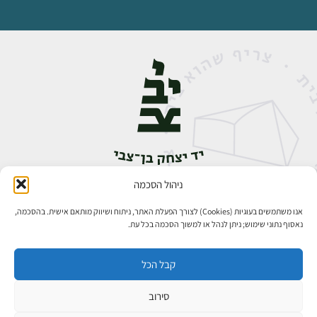
ניהול הסכמה
אבן גבירול 14, רחביה, ירושלים
טלפון:
02-5398888
אנו משתמשים בעוגיות (Cookies) לצורך הפעלת האתר, ניתוח ושיווק מותאם אישית. בהסכמה,
נאסוף נתוני שימוש; ניתן לנהל או למשוך הסכמה בכל עת.
קבל הכל
סירוב
כל הזכויות שמורות ליד יצחק בן־צבי ירושלים ©