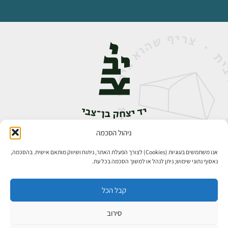
ניהול הסכמה
אבן גבירול 14, רחביה, ירושלים
טלפון:
02-5398888
אנו משתמשים בעוגיות (Cookies) לצורך הפעלת האתר, ניתוח ושיווק מותאם אישית. בהסכמה,
נאסוף נתוני שימוש; ניתן לנהל או למשוך הסכמה בכל עת.
קבל הכל
סירוב
כל הזכויות שמורות ליד יצחק בן־צבי ירושלים ©