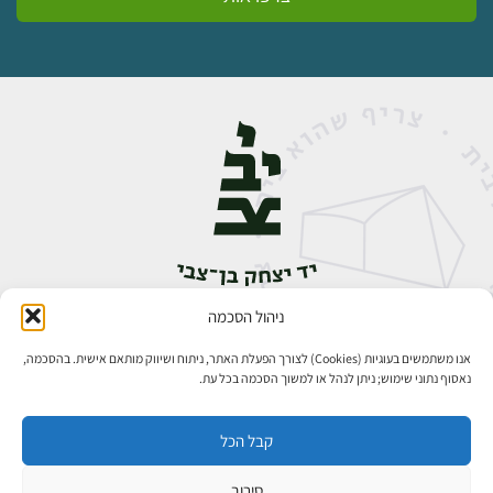
ניהול הסכמה
אבן גבירול 14, רחביה, ירושלים
טלפון:
02-5398888
אנו משתמשים בעוגיות (Cookies) לצורך הפעלת האתר, ניתוח ושיווק מותאם אישית. בהסכמה,
נאסוף נתוני שימוש; ניתן לנהל או למשוך הסכמה בכל עת.
קבל הכל
סירוב