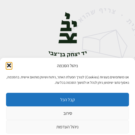
ניהול הסכמה
אבן גבירול 14, רחביה, ירושלים
טלפון:
02-5398888
אנו משתמשים בעוגיות (Cookies) לצורך הפעלת האתר, ניתוח ושיווק מותאם אישית. בהסכמה,
נאסוף נתוני שימוש; ניתן לנהל או למשוך הסכמה בכל עת.
קבל הכל
סירוב
כל הזכויות שמורות ליד יצחק בן־צבי ירושלים ©
פיתוח אתרים
ניהול העדפות