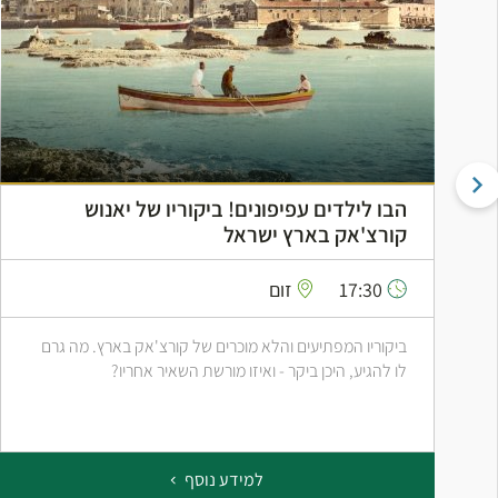
הבו לילדים עפיפונים! ביקוריו של יאנוש
קורצ'אק בארץ ישראל
17:30
זום
ביקוריו המפתיעים והלא מוכרים של קורצ'אק בארץ. מה גרם
לו להגיע, היכן ביקר - ואיזו מורשת השאיר אחריו?
למידע נוסף