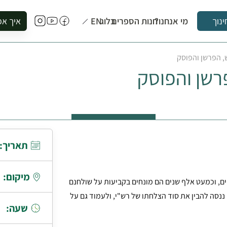
מי אנחנו?
חנות הספרים
בלוג
EN
איך אפ
ינוך
להזמין סי
, הפרשן והפוסק
להירשם ל
רשן והפוסק
להירשם ל
לקנות ספ
לבקר בספ
לתאם ביק
תאריך:
מיקום:
ים, וכמעט אלף שנים הם מונחים בקביעות על שולחנם
 ננסה להבין את סוד הצלחתו של רש"י, ולעמוד גם על
שעה: