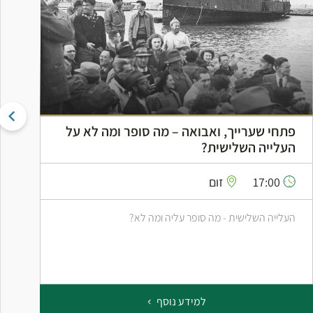
פתחי שערייך, ואבואה – מה סופר ומה לא על
ה
העלייה השלישית?
ה
17:00
זום
העלייה השלישית - מה סופר עליה ומה לא?
ס
ב
למידע נוסף