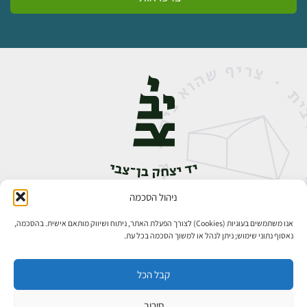
ניהול הסכמה
אבן גבירול 14, רחביה, ירושלים
טלפון:
02-5398888
אנו משתמשים בעוגיות (Cookies) לצורך הפעלת האתר, ניתוח ושיווק מותאם אישית. בהסכמה,
נאסוף נתוני שימוש; ניתן לנהל או למשוך הסכמה בכל עת.
קבל הכל
סירוב