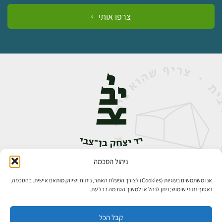
צרפו אותי
ניהול הסכמה
אבן גבירול 14, רחביה, ירושלים
טלפון:
02-5398888
אנו משתמשים בעוגיות (Cookies) לצורך הפעלת האתר, ניתוח ושיווק מותאם אישית. בהסכמה,
נאסוף נתוני שימוש; ניתן לנהל או למשוך הסכמה בכל עת.
קבל הכל