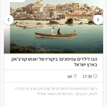
הבו לילדים עפיפונים! ביקוריו של יאנוש קורצ'אק
בארץ ישראל
17:30
זום
ביקוריו המפתיעים והלא מוכרים של קורצ'אק בארץ. מה גרם לו
להגיע, היכן ביקר - ואיזו מורשת השאיר אחריו?