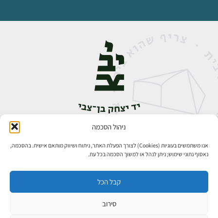
ניהול הסכמה
אבן גבירול 14, רחביה, ירושלים
טלפון:
02-5398888
אנו משתמשים בעוגיות (Cookies) לצורך הפעלת האתר, ניתוח ושיווק מותאם אישית. בהסכמה,
נאסוף נתוני שימוש; ניתן לנהל או למשוך הסכמה בכל עת.
קבל הכל
סירוב
כל הזכויות שמורות ליד יצחק בן־צבי ירושלים ©