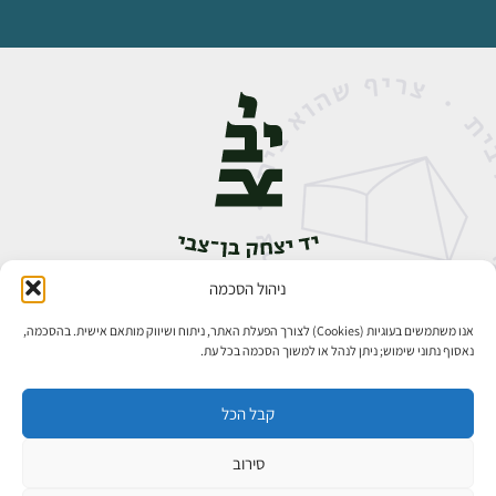
ניהול הסכמה
אבן גבירול 14, רחביה, ירושלים
טלפון:
02-5398888
אנו משתמשים בעוגיות (Cookies) לצורך הפעלת האתר, ניתוח ושיווק מותאם אישית. בהסכמה,
נאסוף נתוני שימוש; ניתן לנהל או למשוך הסכמה בכל עת.
קבל הכל
סירוב
כל הזכויות שמורות ליד יצחק בן־צבי ירושלים ©