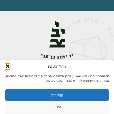
ניהול הסכמה
אבן גבירול 14, רחביה, ירושלים
טלפון:
02-5398888
אנו משתמשים בעוגיות (Cookies) לצורך הפעלת האתר, ניתוח ושיווק מותאם אישית. בהסכמה,
נאסוף נתוני שימוש; ניתן לנהל או למשוך הסכמה בכל עת.
קבל הכל
סירוב
כל הזכויות שמורות ליד יצחק בן־צבי ירושלים ©