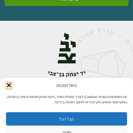
ניהול הסכמה
אבן גבירול 14, רחביה, ירושלים
טלפון:
02-5398888
אנו משתמשים בעוגיות (Cookies) לצורך הפעלת האתר, ניתוח ושיווק מותאם אישית. בהסכמה,
נאסוף נתוני שימוש; ניתן לנהל או למשוך הסכמה בכל עת.
קבל הכל
סירוב