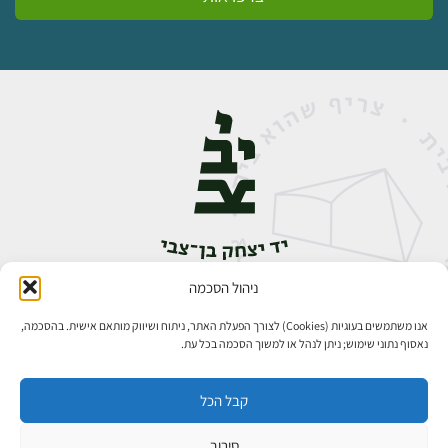
ניהול הסכמה
אבן גבירול 14, רחביה, ירושלים
טלפון:
02-5398888
אנו משתמשים בעוגיות (Cookies) לצורך הפעלת האתר, ניתוח ושיווק מותאם אישית. בהסכמה,
נאסוף נתוני שימוש; ניתן לנהל או למשוך הסכמה בכל עת.
קבל הכל
סירוב