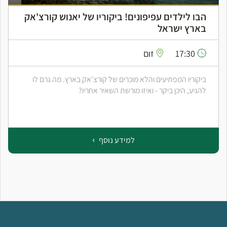
הבו לילדים עפיפונים! ביקוריו של יאנוש קורצ'אק
בארץ ישראל
17:30
זום
ביקוריו המפתיעים והלא מוכרים של קורצ'אק בארץ. מה גרם לו
להגיע, היכן ביקר - ואיזו מורשת השאיר אחריו?
למידע נוסף