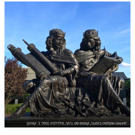
'סינגוגה ואקלסיה בזמננו', קמפוס סט. ג'וזף, פילדלפיה (פסל: ג'. קופמן)