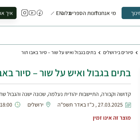
מי אנחנו?
חנות הספרים
בלוג
EN
איך אפ
ינוך
להזמין סי
להירשם ל
להירשם ל
סיורים בירושלים
בתים בגבול ואיש על שור – סיור באבו תור
לקנות ספ
לבקר בספ
בתים בגבול ואיש על שור – סיור באב
לתאם ביק
קדושה וקבורה, התיישבות יהודית נעלמה, שכונה ישנה והגבול שח
27.03.2025 , כ"ז באדר תשפ"ה
ירושלים
18:00 - 15:00
מוצר זה אינו זמין