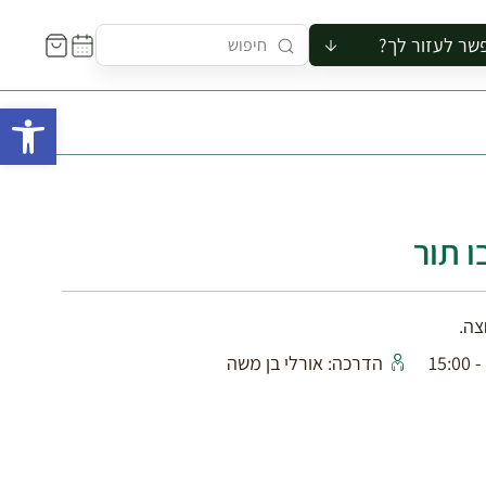
שר לעזור לך?
ור לקבוצה
פתח 
סיור
קורס
ר
רייה
ו תור
ור בצריף
צה.
הדרכה: אורלי בן משה