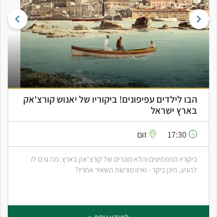
הבו לילדים עפיפונים! ביקוריו של יאנוש קורצ'אק
בארץ ישראל
17:30
זום
ביקוריו המפתיעים והלא מוכרים של קורצ'אק בארץ. מה גרם לו
להגיע, היכן ביקר - ואיזו מורשת השאיר אחריו?