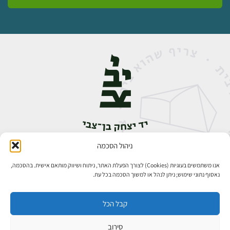
ניהול הסכמה
אבן גבירול 14, רחביה, ירושלים
טלפון:
02-5398888
אנו משתמשים בעוגיות (Cookies) לצורך הפעלת האתר, ניתוח ושיווק מותאם אישית. בהסכמה,
נאסוף נתוני שימוש; ניתן לנהל או למשוך הסכמה בכל עת.
קבל הכל
סירוב