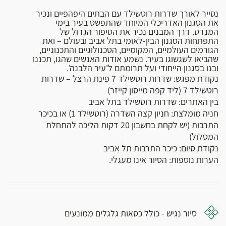
נסייר לאורך שדרות רוטשילד עם הבתים היפהפיים ונכיר
את הסגנון האדריכלי המיוחד שהתפשט בעיר בימי
המנדט. דרך המבנים נכיר את הסיפור הגדול של
התפתחות הסגנון הבין-לאומי בתל אביב ובעולם – ואת
הגורמים העולמיים, המקומיים, הטכנולוגיים והתכנוניים,
שהביאו לשגשוגו בעיר. נשמע אודות האנשים שהגו, תכננו
ובנו בסגנון הייחודי ועל תרומתם ל'עיר הלבנה'.
נקודת מפגש: שדרות רוטשילד 7 פינת הרצל – שדרות
רוטשילד 7 (ליד קפה מייסון קייזר)
בין האתרים: שדרות רוטשילד בתל אביב
חניה מומלצת: חניון קצה השדרה (רוטשילד 1) או בכיכר
התרבות (יש לקחת בחשבון 20 דקות הליכה להתחלת
המסלול)
נקודת סיום: כיכר התרבות תל אביב
הערות נוספות: הסיור אינו מעגלי.
סיור נגיש - כולל כסאות גלגלים ממונעים