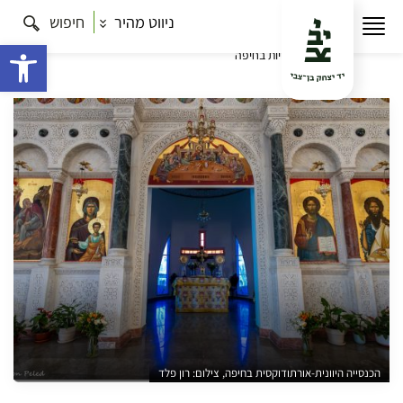
ניווט מהיר
חיפוש
עמוד הבית
תרבות
פעמונים בארץ הקודש – סיורים אל
הקהילות הנוצריות
צלבים לרגלי הכרמל: סיור בין עדות
פתח 
נוצריות בחיפה
הכנסייה היוונית-אורתודוקסית בחיפה, צילום: רון פלד