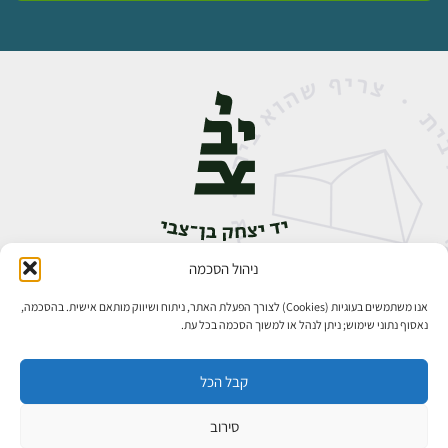
ניהול הסכמה
אבן גבירול 14, רחביה, ירושלים
טלפון:
02-5398888
אנו משתמשים בעוגיות (Cookies) לצורך הפעלת האתר, ניתוח ושיווק מותאם אישית. בהסכמה,
נאסוף נתוני שימוש; ניתן לנהל או למשוך הסכמה בכל עת.
קבל הכל
סירוב
כל הזכויות שמורות ליד יצחק בן־צבי ירושלים ©