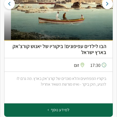
הבו לילדים עפיפונים! ביקוריו של יאנוש קורצ'אק
בארץ ישראל
17:30
זום
ביקוריו המפתיעים והלא מוכרים של קורצ'אק בארץ. מה גרם לו
להגיע, היכן ביקר - ואיזו מורשת השאיר אחריו?
למידע נוסף