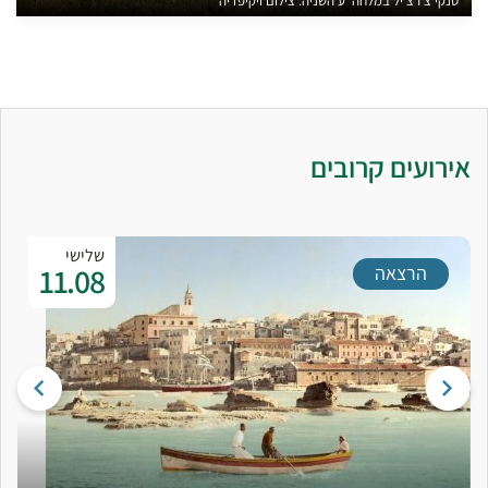
טנקי צ'רצ'יל במלחה''ע השניה. צילום ויקיפדיה
אירועים קרובים
שלישי
11.08
הרצאה