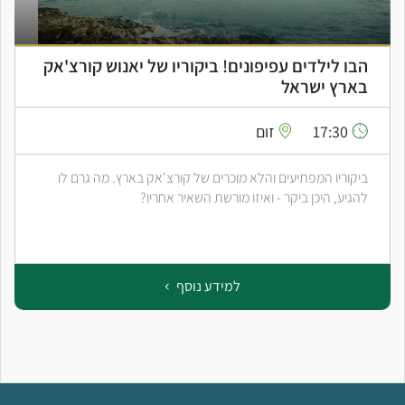
הבו לילדים עפיפונים! ביקוריו של יאנוש קורצ'אק
בארץ ישראל
17:30
זום
ביקוריו המפתיעים והלא מוכרים של קורצ'אק בארץ. מה גרם לו
להגיע, היכן ביקר - ואיזו מורשת השאיר אחריו?
למידע נוסף