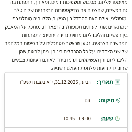
מאימפריאליזם, מכיבוש ומשפיכות דמים. ומאידך, התפתח בה
גם הפשיזם, שהצמיח את הדיקטטורות הרצחניות של היטלר
ומוסוליני. אולם האם ההבדל בין הגישות הללו היה מוחלט כפי
שמתארים אותו לעיתים תכופות? בהרצאה זו, נסתכל על המאבק
בין הפשיזם והליברליזם מזווית נדירה יחסית: התפתחות
המחשבה הצבאית. נטען שכאשר מסתכלים על תפיסות המלחמה
של שני הצדדים, על כל ההבדלים ביניהן, ניתן לראות שהן
הליברליזם והן הפשיסטים תרמו ביחד לאותם רעיונות צבאיים
שהובילו לזוועות מלחמת העולם השנייה.
תאריך:
רביעי, 31.12.2025, י"א בטבת תשפ"ו
מיקום:
זום
שעה:
09:00 - 10:45