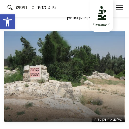
ניווט מהיר
חיפוש
עמוד הבית
תרבות
חוצה ישראל – סדרת סיורים ברחבי
הארץ
בימים ההם בזמן הזה: סיור בעקבות החשמונאים
פתח 
בעמק איילון ומודיעין
צילום: אורי ויקיפדיה