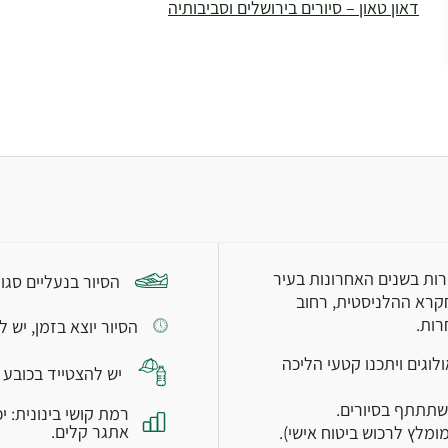
דאון טאון – סיורים בירושלים וסביבותיה
רות בשנים האחרונות בעיר
הסיור בנעליים סגו
חקרא ההלניסטית, רחוב
רות.
הסיור יוצא בזמן, יש להגיע 10 דק' לפ
לוגים ויתכנו קטעי הליכה
יש להצטייד בכובע 
שתתתף בסיורים.
אתגר קלים.
מלץ לרכוש ביטוח אישי).