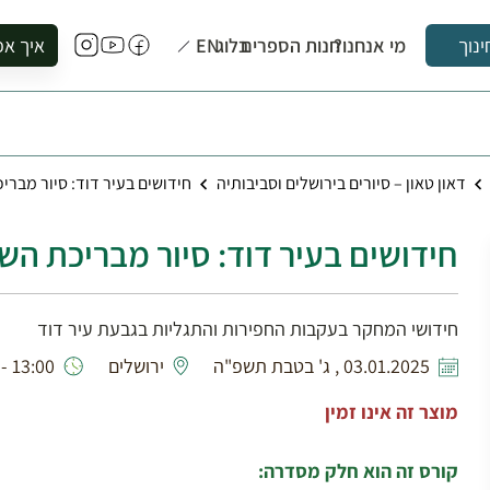
מי אנחנו?
חנות הספרים
בלוג
EN
איך אפ
ינוך
להזמין סי
להירשם ל
להירשם ל
דאון טאון – סיורים בירושלים וסביבותיה
חידושים בעיר דוד: סיור מברי
לקנות ספ
לבקר בספ
חידושים בעיר דוד: סיור מבריכת הש
לתאם ביק
חידושי המחקר בעקבות החפירות והתגליות בגבעת עיר דוד
03.01.2025 , ג' בטבת תשפ"ה
ירושלים
13:00 - 08:30
מוצר זה אינו זמין
קורס זה הוא חלק מסדרה: