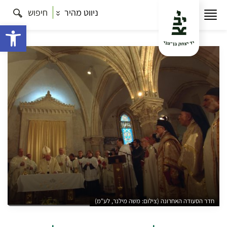
ניווט מהיר
חיפוש
עמוד הבית
תרבות
סיורי פסח
פסחא בירושלים –
סיור מהר ציון אל כנסיית הקבר
פתח 
חדר הסעודה האחרונה (צילום: משה מילנר, לע"מ)