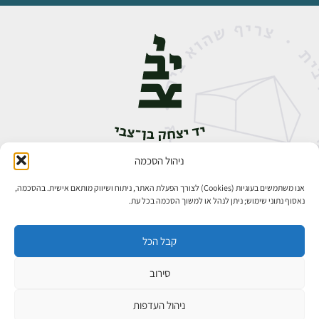
ניהול הסכמה
אבן גבירול 14, רחביה, ירושלים
טלפון:
02-5398888
אנו משתמשים בעוגיות (Cookies) לצורך הפעלת האתר, ניתוח ושיווק מותאם אישית. בהסכמה,
נאסוף נתוני שימוש; ניתן לנהל או למשוך הסכמה בכל עת.
קבל הכל
סירוב
כל הזכויות שמורות ליד יצחק בן־צבי ירושלים ©
פיתוח אתרים
ניהול העדפות