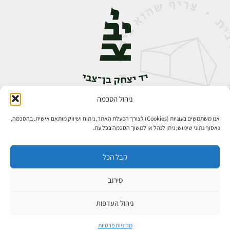
ניהול הסכמה
אבן גבירול 14, רחביה, ירושלים
טלפון:
02-5398888
אנו משתמשים בעוגיות (Cookies) לצורך הפעלת האתר, ניתוח ושיווק מותאם אישית. בהסכמה,
נאסוף נתוני שימוש; ניתן לנהל או למשוך הסכמה בכל עת.
קבל הכל
סירוב
כל הזכויות שמורות ליד יצחק בן־צבי ירושלים ©
פיתוח אתרים
ניהול העדפות
מדיניות פרטיות