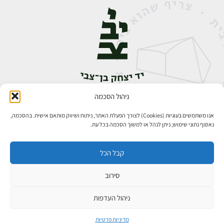
ניהול הסכמה
אבן גבירול 14, רחביה, ירושלים
טלפון:
02-5398888
אנו משתמשים בעוגיות (Cookies) לצורך הפעלת האתר, ניתוח ושיווק מותאם אישית. בהסכמה,
נאסוף נתוני שימוש; ניתן לנהל או למשוך הסכמה בכל עת.
קבל הכל
סירוב
כל הזכויות שמורות ליד יצחק בן־צבי ירושלים ©
פיתוח אתרים
ניהול העדפות
מדיניות פרטיות