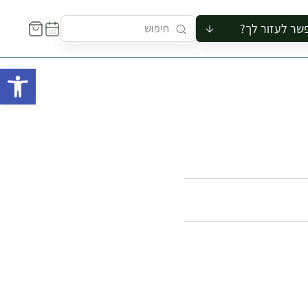
שר לעזור לך?
ור לקבוצה
פתח 
סיור
קורס
ר
רייה
ור בצריף