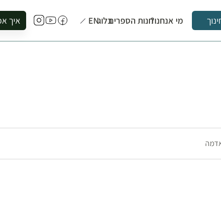
מי אנחנו?
חנות הספרים
בלוג
EN
איך אפ
ינוך
להזמין סי
להירשם ל
להירשם ל
לקנות ספ
לבקר בספ
לתאם ביק
אדמה