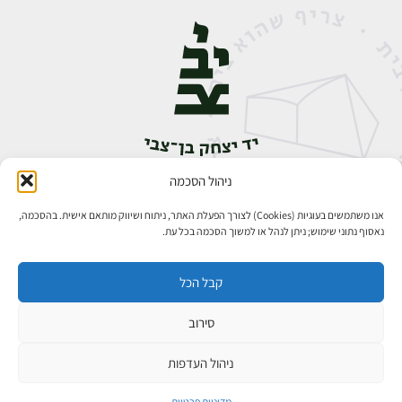
ניהול הסכמה
אבן גבירול 14, רחביה, ירושלים
טלפון:
02-5398888
אנו משתמשים בעוגיות (Cookies) לצורך הפעלת האתר, ניתוח ושיווק מותאם אישית. בהסכמה,
נאסוף נתוני שימוש; ניתן לנהל או למשוך הסכמה בכל עת.
קבל הכל
סירוב
כל הזכויות שמורות ליד יצחק בן־צבי ירושלים ©
פיתוח אתרים
ניהול העדפות
מדיניות פרטיות