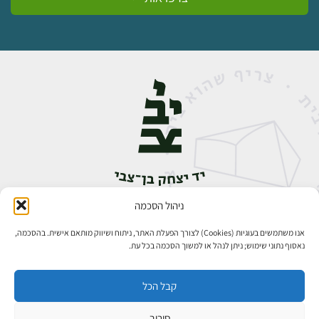
ניהול הסכמה
אבן גבירול 14, רחביה, ירושלים
טלפון:
02-5398888
אנו משתמשים בעוגיות (Cookies) לצורך הפעלת האתר, ניתוח ושיווק מותאם אישית. בהסכמה,
נאסוף נתוני שימוש; ניתן לנהל או למשוך הסכמה בכל עת.
קבל הכל
סירוב