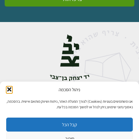
ניהול הסכמה
אבן גבירול 14, רחביה, ירושלים
טלפון:
02-5398888
אנו משתמשים בעוגיות (Cookies) לצורך הפעלת האתר, ניתוח ושיווק מותאם אישית. בהסכמה,
נאסוף נתוני שימוש; ניתן לנהל או למשוך הסכמה בכל עת.
קבל הכל
סירוב