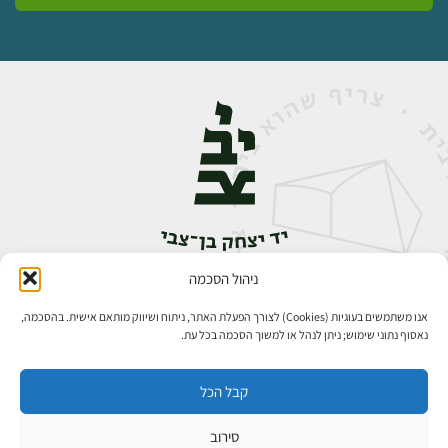
ניהול הסכמה
אבן גבירול 14, רחביה, ירושלים
טלפון:
02-5398888
אנו משתמשים בעוגיות (Cookies) לצורך הפעלת האתר, ניתוח ושיווק מותאם אישית. בהסכמה,
נאסוף נתוני שימוש; ניתן לנהל או למשוך הסכמה בכל עת.
קבל הכל
סירוב