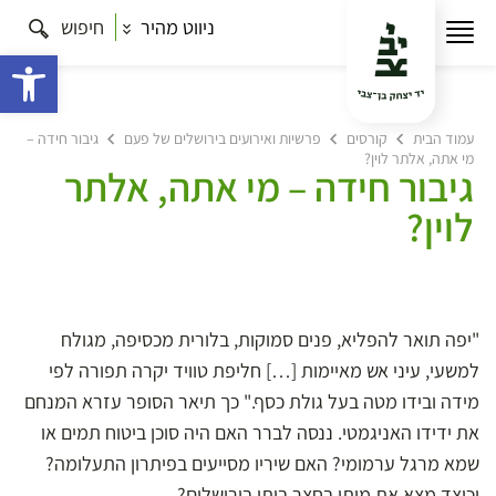
ניווט מהיר
חיפוש
פתח 
עמוד הבית
קורסים
פרשיות ואירועים בירושלים של פעם
גיבור חידה –
מי אתה, אלתר לוין?
גיבור חידה – מי אתה, אלתר
לוין?
"יפה תואר להפליא, פנים סמוקות, בלורית מכסיפה, מגולח
למשעי, עיני אש מאיימות […] חליפת טוויד יקרה תפורה לפי
מידה ובידו מטה בעל גולת כסף." כך תיאר הסופר עזרא המנחם
את ידידו האניגמטי. ננסה לברר האם היה סוכן ביטוח תמים או
שמא מרגל ערמומי? האם שיריו מסייעים בפיתרון התעלומה?
וכיצד מצא את מותו בחצר ביתו בירושלים?