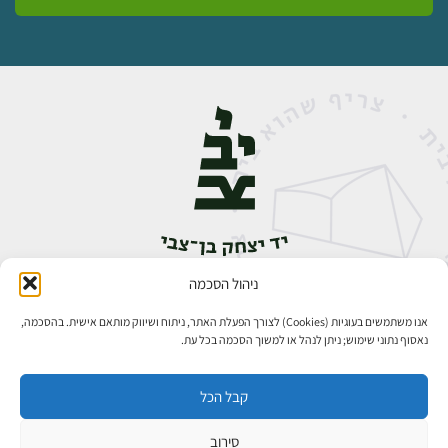
ניהול הסכמה
אבן גבירול 14, רחביה, ירושלים
טלפון:
02-5398888
אנו משתמשים בעוגיות (Cookies) לצורך הפעלת האתר, ניתוח ושיווק מותאם אישית. בהסכמה,
נאסוף נתוני שימוש; ניתן לנהל או למשוך הסכמה בכל עת.
קבל הכל
סירוב