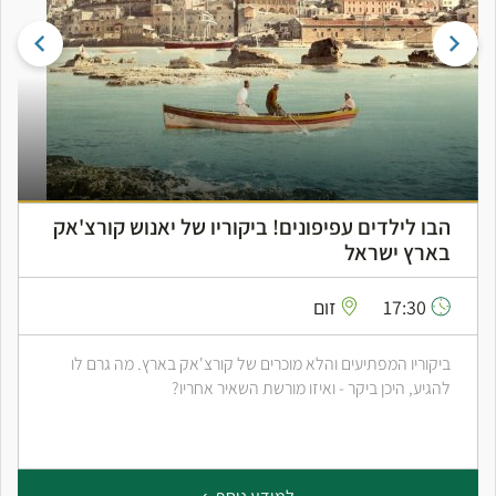
הבו לילדים עפיפונים! ביקוריו של יאנוש קורצ'אק
בארץ ישראל
17:30
זום
ביקוריו המפתיעים והלא מוכרים של קורצ'אק בארץ. מה גרם לו
להגיע, היכן ביקר - ואיזו מורשת השאיר אחריו?