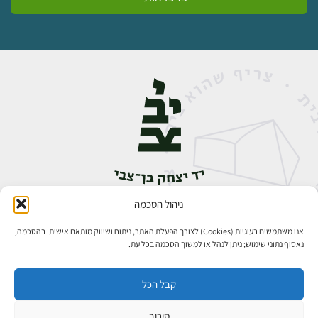
ניהול הסכמה
אבן גבירול 14, רחביה, ירושלים
טלפון:
02-5398888
אנו משתמשים בעוגיות (Cookies) לצורך הפעלת האתר, ניתוח ושיווק מותאם אישית. בהסכמה,
נאסוף נתוני שימוש; ניתן לנהל או למשוך הסכמה בכל עת.
קבל הכל
סירוב