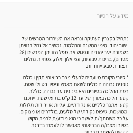
מידע על הסיור
נתחיל בקצרין העתיקה ונראה את השיחזור המרשים של
יישוב יהודי מימי המשנה והתלמוד. נמשיך אל נחל הזוויתן
בשמורת יער יהודיה ונפגוש את מפל הזוויתן המרשים (28
מטרים), בריכות טבעיות, עצי אלון ואלה, צמחיית נחלים
ותצורות טבע ייחודיות.
* סיורי הקורס מיועדים לבעלי מצב בריאותי תקין ויכולת
גופנית גבוהה היכולים לשאת מאמץ וניסיון בטיולי שטח.
רמת ההליכה בסיורים היא בינונית עד גבוהה, כוללת
קטעי הליכה באורך של עד 12 ק"מ בתוואי שטח. ייתכנו
קטעי אתגר כלליים או נקודתיים, עליות או ירידות תלולות
וממושכות, טיפוס נקודתי של סלעים, בולדרים או מצוקים.
על כל משתתף/ת לאשר כי הוא מודע/ת לרמת הקושי
בסיור ומצבו/ה הבריאותי מאפשר לו לעמוד בדרגת
הקושי ולהשתתף בסיור.