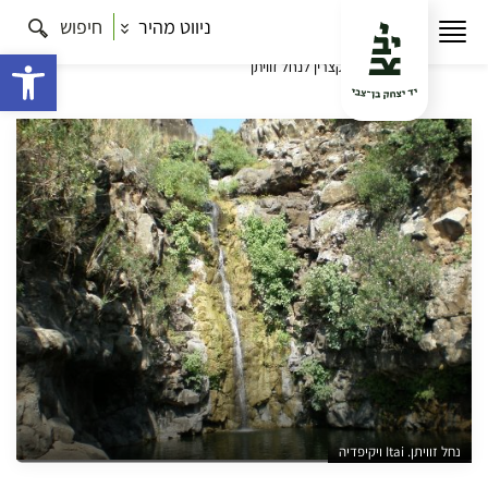
ניווט מהיר
חיפוש
עמוד הבית
תרבות
טוב ללכת בדרכים – מסלולי הליכה
בשטח ברחבי הארץ
קמפוס צפון ב': כחול, ירוק ושחור בגולן
פתח 
– מקצרין לנחל זוויתן
נחל זוויתן. Itai ויקיפדיה