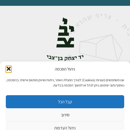
ניהול הסכמה
אבן גבירול 14, רחביה, ירושלים
טלפון:
02-5398888
אנו משתמשים בעוגיות (Cookies) לצורך הפעלת האתר, ניתוח ושיווק מותאם אישית. בהסכמה,
נאסוף נתוני שימוש; ניתן לנהל או למשוך הסכמה בכל עת.
קבל הכל
סירוב
כל הזכויות שמורות ליד יצחק בן־צבי ירושלים ©
פיתוח אתרים
ניהול העדפות