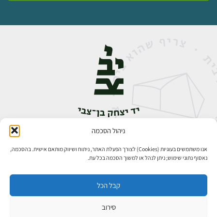
ניהול הסכמה
אבן גבירול 14, רחביה, ירושלים
טלפון:
02-5398888
אנו משתמשים בעוגיות (Cookies) לצורך הפעלת האתר, ניתוח ושיווק מותאם אישית. בהסכמה,
נאסוף נתוני שימוש; ניתן לנהל או למשוך הסכמה בכל עת.
קבל הכל
סירוב
כל הזכויות שמורות ליד יצחק בן־צבי ירושלים ©