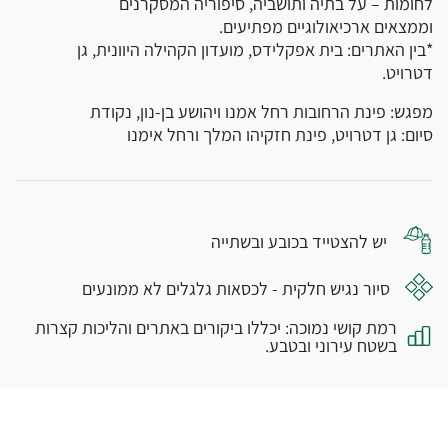
לחומות – על בתיה ותושביה, סיפוריה המסקרנים
וממצאים ארכיאולוגיים מפתיעים.
*בין האתרים: בית אפקלידס, מועדון הקהילה היוונית, גן
דטרויט.
מפגש: פינת הרחובות רחל אמנו ויהושע בן-נון, נקודת
סיום: גן דטרויט, פינת חזקיהו המלך ורחל אימנו
יש להצטייד בכובע ובשתייה
סיור נגיש חלקית - לכסאות גלגלים לא ממונעים
רמת קושי נמוכה: יכללו ביקורים באתרים והליכות קצרות
בשטח עירוני ובטבע.