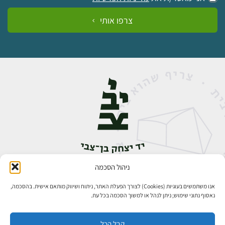
צרפו אותי
ניהול הסכמה
אבן גבירול 14, רחביה, ירושלים
טלפון:
02-5398888
אנו משתמשים בעוגיות (Cookies) לצורך הפעלת האתר, ניתוח ושיווק מותאם אישית. בהסכמה,
נאסוף נתוני שימוש; ניתן לנהל או למשוך הסכמה בכל עת.
קבל הכל