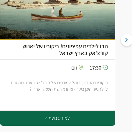
הבו לילדים עפיפונים! ביקוריו של יאנוש
קורצ'אק בארץ ישראל
17:30
זום
ביקוריו המפתיעים והלא מוכרים של קורצ'אק בארץ. מה גרם
לו להגיע, היכן ביקר - ואיזו מורשת השאיר אחריו?
למידע נוסף