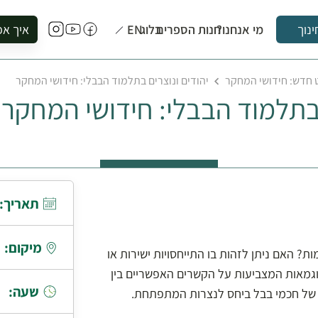
מי אנחנו?
חנות הספרים
בלוג
EN
איך אפ
ינוך
להזמין סי
 חדש: חידושי המחקר
יהודים ונוצרים בתלמוד הבבלי: חידושי המחקר
להירשם ל
 בתלמוד הבבלי: חידושי המחקר
להירשם ל
לקנות ספ
לבקר בספ
לתאם ביק
תאריך:
מיקום:
? האם ניתן לזהות בו התייחסויות ישירות או
וגמאות המצביעות על הקשרים האפשריים בין
שעה:
 של חכמי בבל ביחס לנצרות המתפתחת.