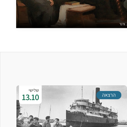
 ורנר
שלישי
13.10
הרצאה