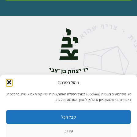
ניהול הסכמה
אבן גבירול 14, רחביה, ירושלים
טלפון:
02-5398888
אנו משתמשים בעוגיות (Cookies) לצורך הפעלת האתר, ניתוח ושיווק מותאם אישית. בהסכמה,
נאסוף נתוני שימוש; ניתן לנהל או למשוך הסכמה בכל עת.
קבל הכל
סירוב
כל הזכויות שמורות ליד יצחק בן־צבי ירושלים ©