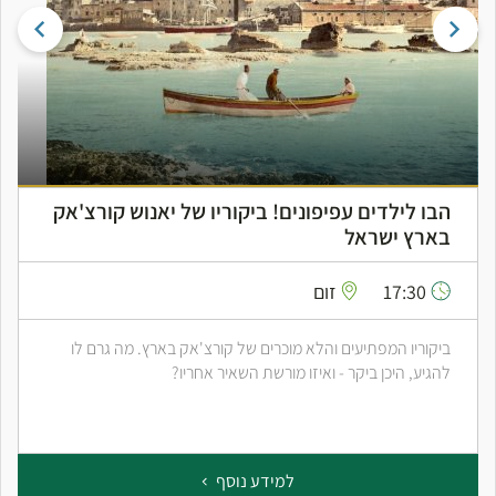
הבו לילדים עפיפונים! ביקוריו של יאנוש קורצ'אק
בארץ ישראל
17:30
זום
ביקוריו המפתיעים והלא מוכרים של קורצ'אק בארץ. מה גרם לו
להגיע, היכן ביקר - ואיזו מורשת השאיר אחריו?
למידע נוסף