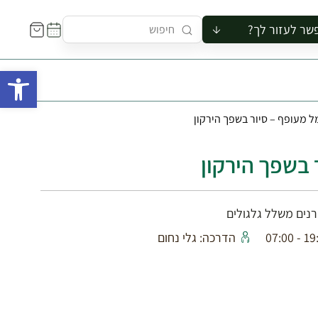
שר לעזור לך?
ור לקבוצה
פתח 
סיור
קורס
מל מעופף – סיור בשפך הירקון
ר
רייה
 בשפך הירקון
ור בצריף
קרנים משלל גלגולים
19:00 
הדרכה: גלי נחום