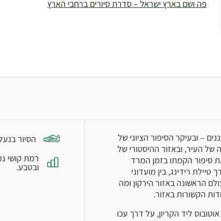
פה ושם בארץ ישראל – סדרת סיורים ברחבי הארץ
נים – ובעיקר הסיפור הציוני של
הסיור בנעל
ה של העיר, ובאזור ההיסטורי של
רמת קושי נמ
את סיפור הקמתו בזמן המרד
ובטבע.
 טיילת רידינג, בין מועדוני
ולם הראשונה באזור הירקון ומה
ות הקשורות באזור.
בוס לב הקריון, נקודות איסוף : 7:00 תחנת אוטובוס ליד הקריון, על דרך עכו