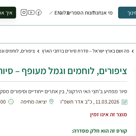
מי אנחנו?
חנות הספרים
בלוג
EN
איך אפ
ינוך
להזמין סי
להירשם ל
להירשם ל
פה ושם בארץ ישראל – סדרת סיורים ברחבי הארץ
ציפורים, לוחמים וג
לקנות ספ
לבקר בספ
ציפורים, לוחמים וגמל מעופף – סיור
לתאם ביק
סיור מפתיע ב'חצי האי הירקוני', בין אתרים ייחודיים וסיפורים מס
11.03.2026 , כ"ב אדר תשפ"ו
יציאה מחיפה
- 07:00
מוצר זה אינו זמין
קורס זה הוא חלק מסדרה: