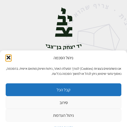
ניהול הסכמה
אבן גבירול 14, רחביה, ירושלים
טלפון:
02-5398888
אנו משתמשים בעוגיות (Cookies) לצורך הפעלת האתר, ניתוח ושיווק מותאם אישית. בהסכמה,
נאסוף נתוני שימוש; ניתן לנהל או למשוך הסכמה בכל עת.
קבל הכל
סירוב
כל הזכויות שמורות ליד יצחק בן־צבי ירושלים ©
פיתוח אתרים
ניהול העדפות