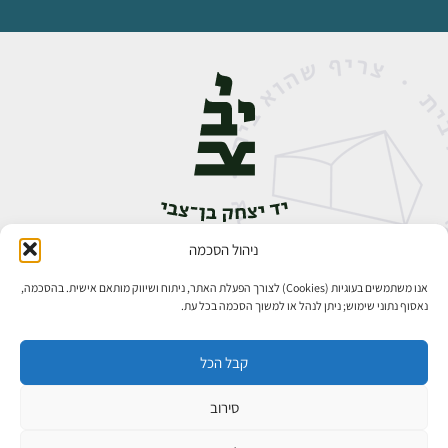
ניהול הסכמה
אבן גבירול 14, רחביה, ירושלים
טלפון:
02-5398888
אנו משתמשים בעוגיות (Cookies) לצורך הפעלת האתר, ניתוח ושיווק מותאם אישית. בהסכמה,
נאסוף נתוני שימוש; ניתן לנהל או למשוך הסכמה בכל עת.
קבל הכל
סירוב
כל הזכויות שמורות ליד יצחק בן־צבי ירושלים ©