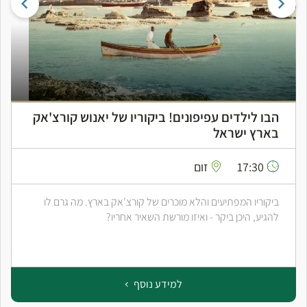
הבו לילדים עפיפונים! ביקוריו של יאנוש קורצ'אק
בארץ ישראל
17:30
זום
ביקוריו המפתיעים והלא מוכרים של קורצ'אק בארץ. מה גרם לו
להגיע, היכן ביקר - ואיזו מורשת השאיר אחריו?
למידע נוסף