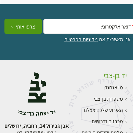
ייל:
צרפו אותי
אני מאשר/ת את
מדיניות הפרטיות
יד בן-צבי
מי אנחנו?
משפחת בן־צבי
האירוע שלכם אצלנו
מכרזים ודרושים
אבן גבירול 14, רחביה, ירושלים
מלגות וקולות קוראים
טלפון:
02-5398888