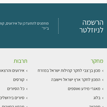
הרשמה
מוזמנים להתעדכן על אירועים, קור
לניוזלטר
ב'יד'
מחקר
תרבות
מכון בן־צבי לחקר קהילות ישראל במזרח
אירועים והרצאו
המכון לחקר ארץ ישראל ויישובה
קורסים
מאגרי מידע ואוספים
כל הסיורים
בלוג
סיורים בירושלי
ספרייה
מרתון הסיורים