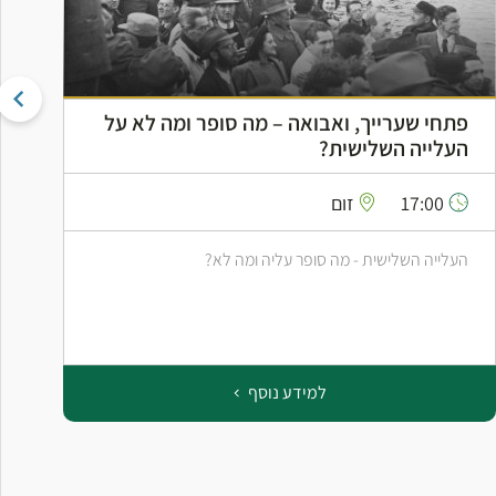
פתחי שערייך, ואבואה – מה סופר ומה לא על
ה
העלייה השלישית?
ה
17:00
זום
העלייה השלישית - מה סופר עליה ומה לא?
ס
ב
למידע נוסף