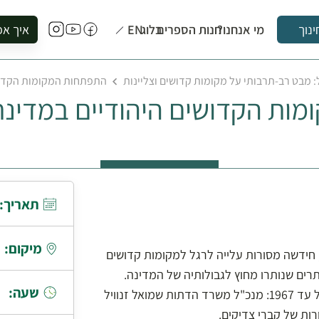
מי אנחנו?
חנות הספרים
בלוג
EN
איך אפ
ינוך
להזמין סי
: מבט רב-תרבותי על מקומות קדושים וצליינות
התפתחות המקומות הקדושים הי
להירשם ל
ות הקדושים היהודיים במדינת
להירשם ל
לקנות ספ
לבקר בספ
לתאם ביק
תאריך:
מיקום:
חידשה מסורות עלייה לרגל למקומות קדושים
ים שנותרו מחוץ לגבולותיה של המדינה.
שעה:
נתמקד בשני הגורמים שעיצבו את ”מפת הקדּושה" של ישראל עד 1967: מנכ"ל משרד הדתות שמואל זנוויל
ות של קברי צדיקים.