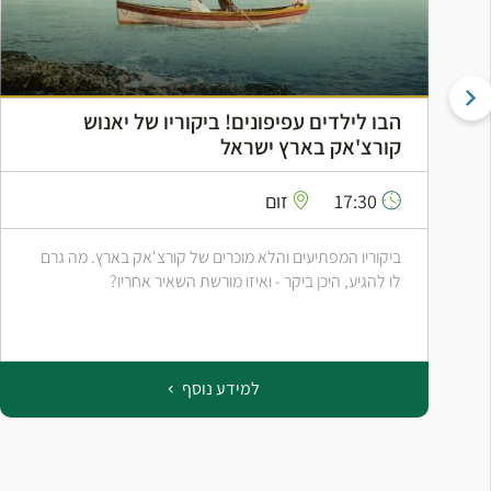
הבו לילדים עפיפונים! ביקוריו של יאנוש
קורצ'אק בארץ ישראל
17:30
זום
ביקוריו המפתיעים והלא מוכרים של קורצ'אק בארץ. מה גרם
לו להגיע, היכן ביקר - ואיזו מורשת השאיר אחריו?
למידע נוסף