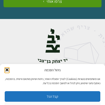
צרפו אותי
ניהול הסכמה
אבן גבירול 14, רחביה, ירושלים
טלפון:
02-5398888
אנו משתמשים בעוגיות (Cookies) לצורך הפעלת האתר, ניתוח ושיווק מותאם אישית. בהסכמה,
נאסוף נתוני שימוש; ניתן לנהל או למשוך הסכמה בכל עת.
קבל הכל