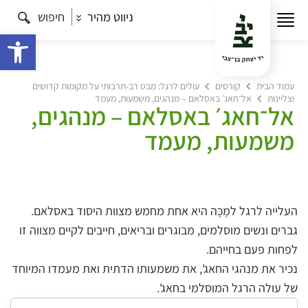
ניווט מהיר
חיפוש
פתח 
עמוד הבית
קורסים
עולים לרגל: מבט רב-תרבותי על מקומות קדושים
וצליינות
אל־חאג׳ באסלאם – מנהגים, משמעות, מעמד
אל־חאג׳ באסלאם – מנהגים,
משמעות, מעמד
העלייה לרגל למֶכָּה היא אחת מחמש מצוות היסוד באסלאם.
גברים ונשים מוסלמים, מבוגרים ובריאים, חייבים לקיים מצווה זו
לפחות פעם בחייהם.
נכיר את מנהגי החאג', את משמעותו הדתית ואת מעמדו המיוחד
של עולה הרגל המוסלמי בחאג'.