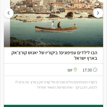
הבו לילדים עפיפונים! ביקוריו של יאנוש קורצ'אק
בארץ ישראל
17:30
זום
ביקוריו המפתיעים והלא מוכרים של קורצ'אק בארץ. מה גרם לו
להגיע, היכן ביקר - ואיזו מורשת השאיר אחריו?