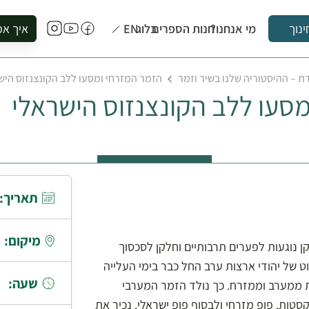
מי אנחנו?
חנות הספרים
בלוג
EN
איך אפ
ינוך
להזמין סי
ת – ההיסטוריה שלנו בשיר וזמר
הזמר המזרחי ומסעו ללב הקונצנזוס היש
להירשם ל
סעו ללב הקונצנזוס הישראלי
להירשם ל
לקנות ספ
לבקר בספ
לתאם ביק
תאריך:
מיקום:
ן נוגעות לפערים תרבותיים וחלקן לסכסוך
ט של יהודי ארצות ערב החל כבר בימי העלייה
שעה:
ת ממערב וממזרח. כך נולד הזמר המערבי
טות, פופ מזרחי ולבסוף פופ ישראלי. נכיר את