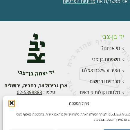
אני מאשר/ת את
מדיניות הפרטיות
יד בן-צבי
מי אנחנו?
משפחת בן־צבי
האירוע שלכם אצלנו
מכרזים ודרושים
אבן גבירול 14, רחביה, ירושלים
מלגות וקולות קוראים
טלפון:
02-5398888
צור קשר
ניהול הסכמה
התחברות
אנו משתמשים בעוגיות (Cookies) לצורך הפעלת האתר, ניתוח ושיווק מותאם אישית. בהסכמה, נאסוף נתוני
הל או למשוך הסכמה בכל עת.