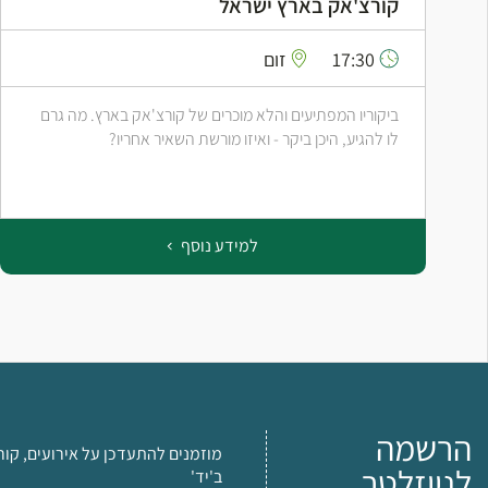
קורצ'אק בארץ ישראל
17:30
זום
ביקוריו המפתיעים והלא מוכרים של קורצ'אק בארץ. מה גרם
לו להגיע, היכן ביקר - ואיזו מורשת השאיר אחריו?
למידע נוסף
הרשמה
מוזמנים להתעדכן על אירועים, קור
לניוזלטר
ב'יד'