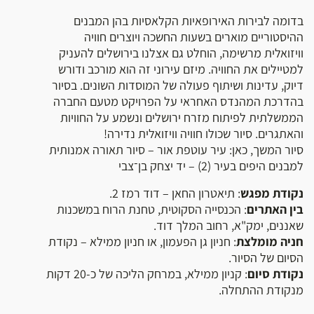
בדומה לבירות האירופאיות הקלאסיות בהן המבנים
ההיסטוריים מוארים בשעות החשכה ויוצרים חוויה
וויזואלית מרשימה, הוחלט גם אצלנו בירושלים להעניק
למטיילים את החוויה. מיזם עירוני זה הוא מורכב ודורש
דיוק, עדינות ושיתוף פעולה של המוסדות השונים. בסיור
בהדרכת המהנדס האחראי על הפרויקט מטעם החברה
הממשלתית לפיתוח מזרח ירושלים ונשמע על החוויות
והאתגרים. סיור שכולו חוויה וויזואלית נדירה!
סיור המשך, כאן:
עיר עוטפת אור – סיור תאורה אמנותית
למבנים היפים בעיר (2) – יד יצחק בן־צבי
נקודת מפגש
: תיאטרון החאן – דוד רמז 2.
בין האתרים
: הכנסייה הסקוטית, טחנת הרוח במשכנות
שאננים, ימק"א, רחוב המלך דוד.
חניה מומלצת
: חניון גן הפעמון, או חניון ממילא – נקודת
הסיום של הסיור.
נקודת סיום
: קניון ממילא, במרחק הליכה של כ-20 דקות
מנקודת ההתחלה.