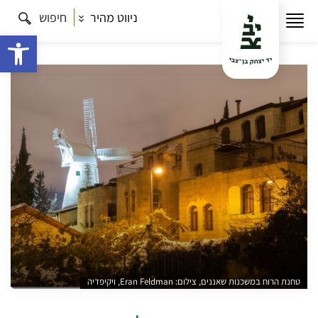
ניווט מהיר
חיפוש
עמוד הבית
תרבות
סיורים בירושלים
עיר עוטפת אור
– המיזם לתאורת מבנים היסטוריים, חלק א'
פתח 
טחנת הרוח במשכנות שאננים, צילום: Eran Feldman, ויקיפדיה